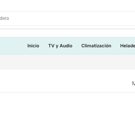
dera
Inicio
TV y Audio
Climatización
Helad
M