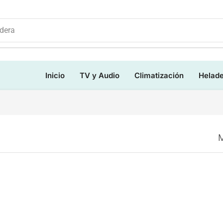
dera
Inicio
TV y Audio
Climatización
Helad
M