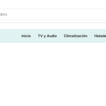
dera
Inicio
TV y Audio
Climatización
Helad