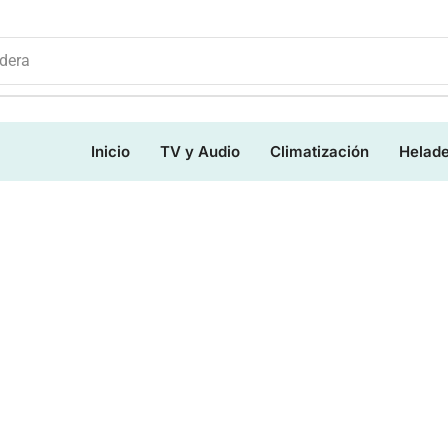
dera
Inicio
TV y Audio
Climatización
Helad