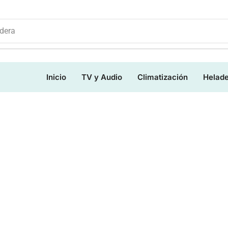
dera
Inicio
TV y Audio
Climatización
Helad