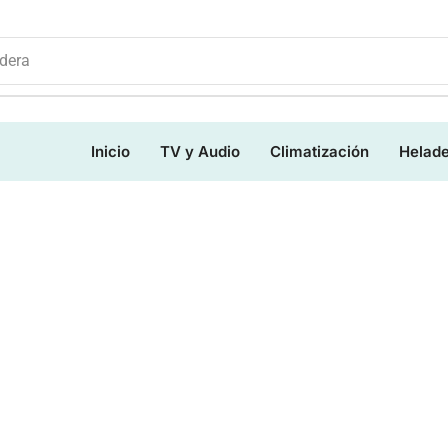
dera
Inicio
TV y Audio
Climatización
Helad