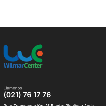
Llamenos
(021) 76 17 76
Ruta Transchaco Km. 15.5 entre Picuiba y Avda.