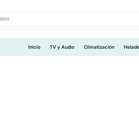
dera
Inicio
TV y Audio
Climatización
Helad