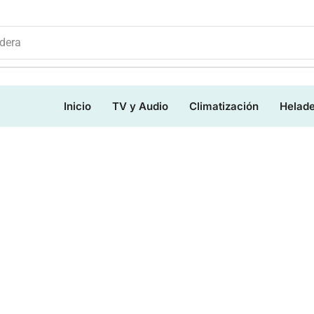
dera
Inicio
TV y Audio
Climatización
Helad